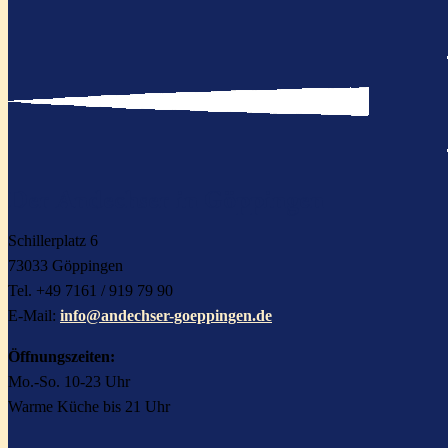
Der Andechser in Göppingen
Schillerplatz 6
73033 Göppingen
Tel. +49 7161 / 919 79 90
E-Mail:
info@andechser-goeppingen.de
Öffnungszeiten:
Mo.-So. 10-23 Uhr
Warme Küche bis 21 Uhr