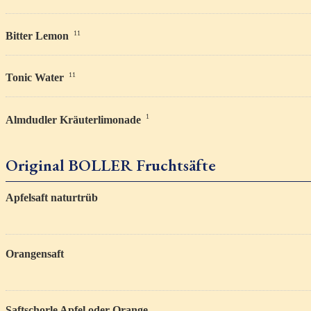
11
Bitter Lemon
11
Tonic Water
1
Almdudler Kräuterlimonade
Original BOLLER Fruchtsäfte
Apfelsaft naturtrüb
Orangensaft
Saftschorle Apfel oder Orange